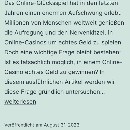
Das Online-Glücksspiel hat in den letzten
Jahren einen enormen Aufschwung erlebt.
Millionen von Menschen weltweit genießen
die Aufregung und den Nervenkitzel, in
Online-Casinos um echtes Geld zu spielen.
Doch eine wichtige Frage bleibt bestehen:
Ist es tatsächlich möglich, in einem Online-
Casino echtes Geld zu gewinnen? In
diesem ausführlichen Artikel werden wir
Online
diese Frage gründlich untersuchen…
Casino
weiterlesen
Echtgeld
Ist
Veröffentlicht am
August 31, 2023