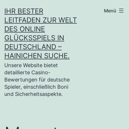
Zum
IHR BESTER
Menü
Inhalt
LEITFADEN ZUR WELT
springen
DES ONLINE
GLÜCKSSPIELS IN
DEUTSCHLAND –
HAINICHEN SUCHE.
Unsere Website bietet
detaillierte Casino-
Bewertungen für deutsche
Spieler, einschließlich Boni
und Sicherheitsaspekte.