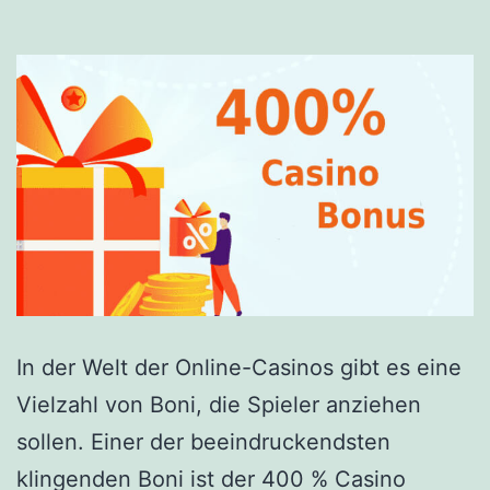
In der Welt der Online-Casinos gibt es eine
Vielzahl von Boni, die Spieler anziehen
sollen. Einer der beeindruckendsten
klingenden Boni ist der 400 % Casino