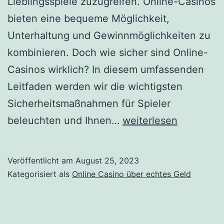
Lieblingsspiele zuzugreifen. Online-Casinos
bieten eine bequeme Möglichkeit,
Unterhaltung und Gewinnmöglichkeiten zu
kombinieren. Doch wie sicher sind Online-
Casinos wirklich? In diesem umfassenden
Leitfaden werden wir die wichtigsten
Sicherheitsmaßnahmen für Spieler
Ist
beleuchten und Ihnen…
weiterlesen
es
sicher,
Veröffentlicht am
August 25, 2023
in
Kategorisiert als
Online Casino über echtes Geld
einem
Online-
Casino