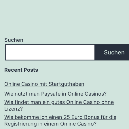
Suchen
Suchen
Recent Posts
Online Casino mit Startguthaben
Wie nutzt man Paysafe in Online Casinos?
Wie findet man ein gutes Online Casino ohne
Lizenz?
Wie bekomme ich einen 25 Euro Bonus für die
Registrierung in einem Online Casino?