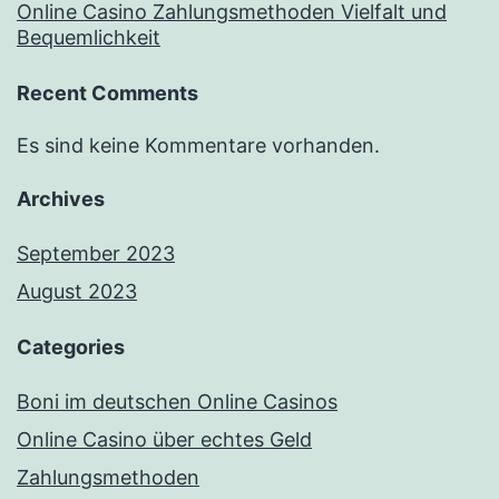
Online Casino Zahlungsmethoden Vielfalt und
Bequemlichkeit
Recent Comments
Es sind keine Kommentare vorhanden.
Archives
September 2023
August 2023
Categories
Boni im deutschen Online Casinos
Online Casino über echtes Geld
Zahlungsmethoden